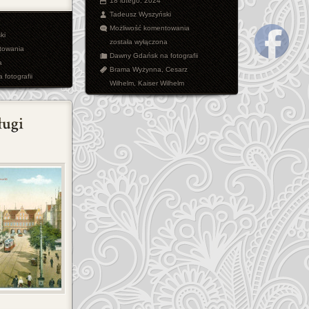
18 lutego, 2024
Tadeusz Wyszyński
Targ
Możliwość komentowania
ki
Węglowy
została wyłączona
Kamienice
towania
Dawny Gdańsk na fotografii
Gdańskie
a
Brama Wyżynna
,
Cesarz
fotografii
Wilhelm
,
Kaiser Wilhelm