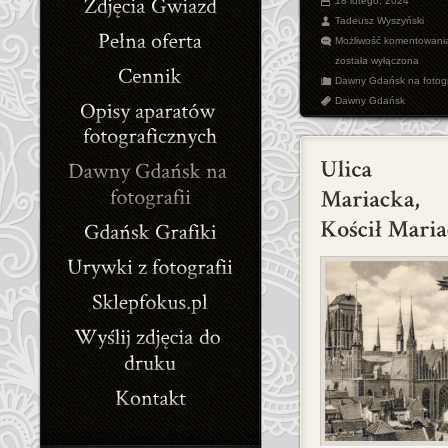
18 lutego, 2024
Tadeusz Wyszyński
Możliwość komentowani
została wyłączona
Dawny Gdańsk na fotogr
Dawny Gdańsk