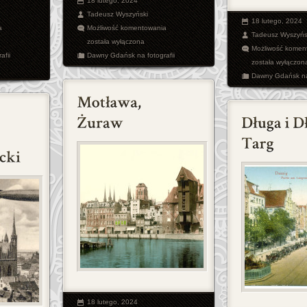
18 lutego, 2024
Tadeusz Wyszyński
18 lutego, 2024
Gdańsk
Sopot
a
Możliwość komentowania
Tadeusz Wyszyńs
została wyłączona
Możliwość komen
afii
Dawny Gdańsk na fotografii
została wyłączon
Dawny Gdańsk na 
18 lutego, 2024