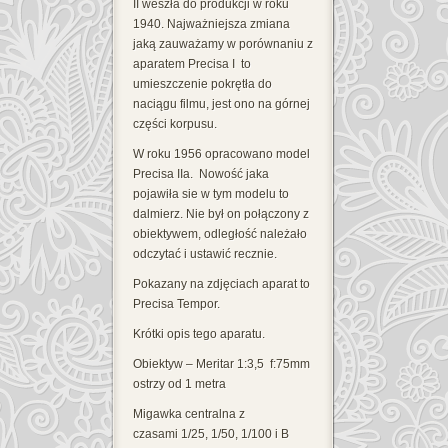
II weszła do produkcji w roku
1940. Najważniejsza zmiana
jaką zauważamy w porównaniu z
aparatem Precisa I to
umieszczenie pokrętła do
naciągu filmu, jest ono na górnej
części korpusu.
W roku 1956 opracowano model
Precisa IIa. Nowość jaka
pojawiła sie w tym modelu to
dalmierz. Nie był on połączony z
obiektywem, odległość należało
odczytać i ustawić recznie.
Pokazany na zdjęciach aparat to
Precisa Tempor.
Krótki opis tego aparatu.
Obiektyw – Meritar 1:3,5 f:75mm
ostrzy od 1 metra
Migawka centralna z
czasami 1/25, 1/50, 1/100 i B