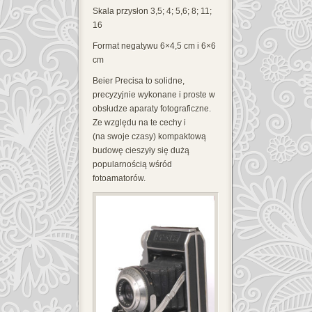
Skala przysłon 3,5; 4; 5,6; 8; 11;
16
Format negatywu 6×4,5 cm i 6×6
cm
Beier Precisa to solidne,
precyzyjnie wykonane i proste w
obsłudze aparaty fotograficzne.
Ze względu na te cechy i
(na swoje czasy) kompaktową
budowę cieszyły się dużą
popularnością wśród
fotoamatorów.