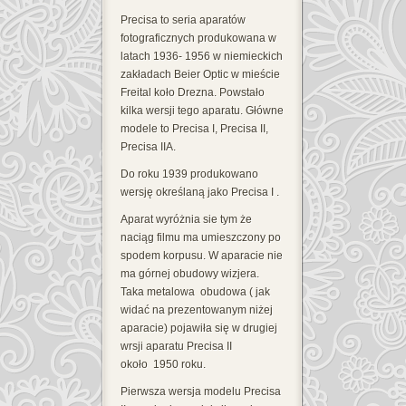
Precisa to seria aparatów
fotograficznych produkowana w
latach 1936- 1956 w niemieckich
zakładach Beier Optic w mieście
Freital koło Drezna. Powstało
kilka wersji tego aparatu. Główne
modele to Precisa I, Precisa II,
Precisa IIA.
Do roku 1939 produkowano
wersję określaną jako Precisa I .
Aparat wyróżnia sie tym że
naciąg filmu ma umieszczony po
spodem korpusu. W aparacie nie
ma górnej obudowy wizjera.
Taka metalowa obudowa ( jak
widać na prezentowanym niżej
aparacie) pojawiła się w drugiej
wrsji aparatu Precisa II
około 1950 roku.
Pierwsza wersja modelu Precisa