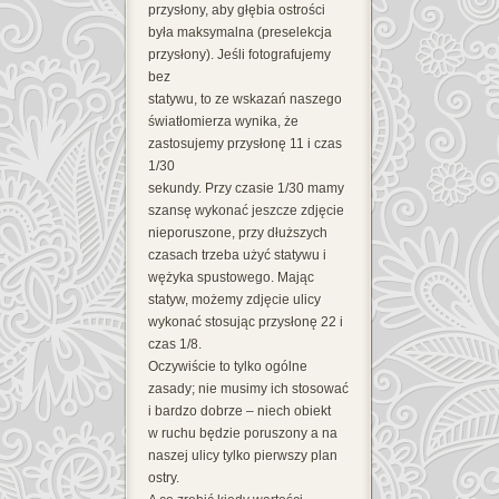
przysłony, aby głębia ostrości
była maksymalna (preselekcja
przysłony). Jeśli fotografujemy
bez
statywu, to ze wskazań naszego
światłomierza wynika, że
zastosujemy przysłonę 11 i czas
1/30
sekundy. Przy czasie 1/30 mamy
szansę wykonać jeszcze zdjęcie
nieporuszone, przy dłuższych
czasach trzeba użyć statywu i
wężyka spustowego. Mając
statyw, możemy zdjęcie ulicy
wykonać stosując przysłonę 22 i
czas 1/8.
Oczywiście to tylko ogólne
zasady; nie musimy ich stosować
i bardzo dobrze – niech obiekt
w ruchu będzie poruszony a na
naszej ulicy tylko pierwszy plan
ostry.