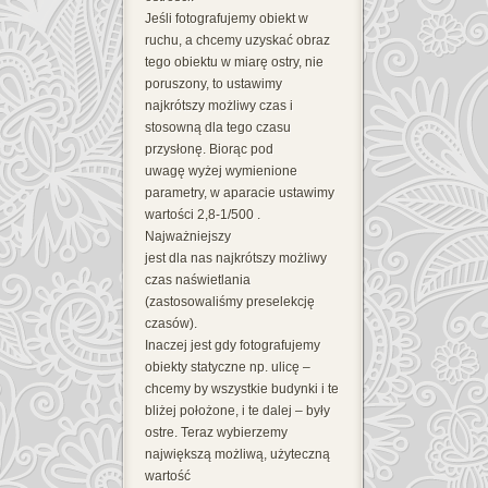
Jeśli fotografujemy obiekt w
ruchu, a chcemy uzyskać obraz
tego obiektu w miarę ostry, nie
poruszony, to ustawimy
najkrótszy możliwy czas i
stosowną dla tego czasu
przysłonę. Biorąc pod
uwagę wyżej wymienione
parametry, w aparacie ustawimy
wartości 2,8-1/500 .
Najważniejszy
jest dla nas najkrótszy możliwy
czas naświetlania
(zastosowaliśmy preselekcję
czasów).
Inaczej jest gdy fotografujemy
obiekty statyczne np. ulicę –
chcemy by wszystkie budynki i te
bliżej położone, i te dalej – były
ostre. Teraz wybierzemy
największą możliwą, użyteczną
wartość