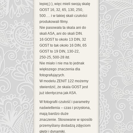
lepiej;) ), więc mieli swoją skalę
GOST 16, 32, 65, 130, 250,
500…. i w takiej skali czułości
produkowali filmy.
Nie pasowała ta skala ani do
skali ASA, ani do skali DIN.
16 GOST to około 13 DIN, 32
GOST to tak około 16 DIN, 65
GOST to 19 DIN, 130-22,
250-25, 500-28 itd.
Nie miało i nie ma to jednak
większego znaczenia dla
fotografujących.
W modelu ZENIT 122 możemy
stwierdzić, że skala GOST jest
już identyczna jak ASA.
W fotografii czułość i parametry
naświetlenia – czas i przysłona,
mają bardzo duże
znaczenie. Stosowane w sposób
przemyślany dodadzą zdjęciom
głębi i dynamiki.