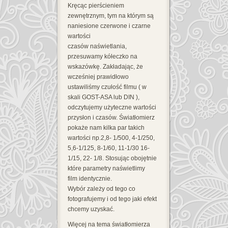
Kręcąc pierścieniem
zewnętrznym, tym na którym są
naniesione czerwone i czarne
wartości
czasów naświetlania,
przesuwamy kółeczko na
wskazówkę. Zakładając, że
wcześniej prawidłowo
ustawiliśmy czułość filmu ( w
skali GOST-ASA lub DIN ),
odczytujemy użyteczne wartości
przysłon i czasów. Światłomierz
pokaże nam kilka par takich
wartości np.2,8- 1/500, 4-1/250,
5,6-1/125, 8-1/60, 11-1/30 16-
1/15, 22- 1/8. Stosując obojętnie
które parametry naświetlimy
film identycznie.
Wybór zależy od tego co
fotografujemy i od tego jaki efekt
chcemy uzyskać.
Więcej na tema światłomierza