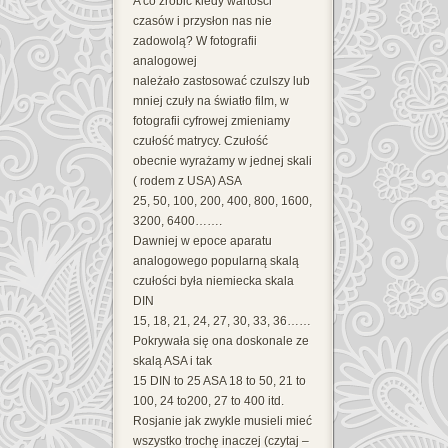
A co zrobić kiedy wartości
czasów i przysłon nas nie
zadowolą? W fotografii
analogowej
należało zastosować czulszy lub
mniej czuły na światło film, w
fotografii cyfrowej zmieniamy
czułość matrycy. Czułość
obecnie wyrażamy w jednej skali
( rodem z USA) ASA
25, 50, 100, 200, 400, 800, 1600,
3200, 6400…….
Dawniej w epoce aparatu
analogowego popularną skalą
czułości była niemiecka skala
DIN
15, 18, 21, 24, 27, 30, 33, 36……
Pokrywała się ona doskonale ze
skalą ASA i tak
15 DIN to 25 ASA 18 to 50, 21 to
100, 24 to200, 27 to 400 itd.
Rosjanie jak zwykle musieli mieć
wszystko trochę inaczej (czytaj –