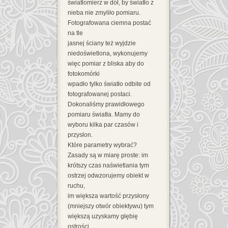
światłomierz w dół, by światło z
nieba nie zmyliło pomiaru.
Fotografowana ciemna postać
na tle
jasnej ściany też wyjdzie
niedoświetlona, wykonujemy
więc pomiar z bliska aby do
fotokomórki
wpadło tylko światło odbite od
fotografowanej postaci.
Dokonaliśmy prawidłowego
pomiaru światła. Mamy do
wyboru kilka par czasów i
przysłon.
Które parametry wybrać?
Zasady są w miarę proste: im
krótszy czas naświetlania tym
ostrzej odwzorujemy obiekt w
ruchu,
im większa wartość przysłony
(mniejszy otwór obiektywu) tym
większą uzyskamy głębię
ostrości.