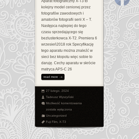
Aparat fotograficzny X-T3 to
kolejny model cenionej przez
fotografów zawodowych i
amatorów fotografii serii X – T.
Następca najlepiej do tego
czasu sprzedającego się
bezlusterkowca X-T2. Premiera 6
wrzesień2018 rok Specyfikację
tego aparatu można znaleźć w
sieci bez kłopotu więc sobie to
daruję. Cechy aparatu w skrócie
matryca APS-C 26
read more
27 lutego, 2024
Tadeusz Wyszyński
Aparat
Możliwość komentowania
Fotograficzny
została wyłączona
Fuji
Uncategorized
Film
Fuji Film
,
X-T3
X-
T3